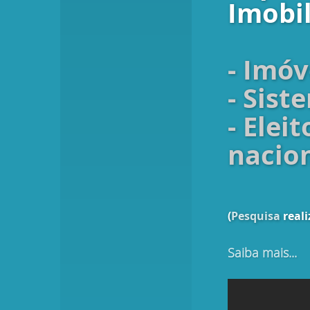
Imobil
- Imóv
- Sist
- Elei
nacion
(
Pesquisa
reali
Saiba mais...